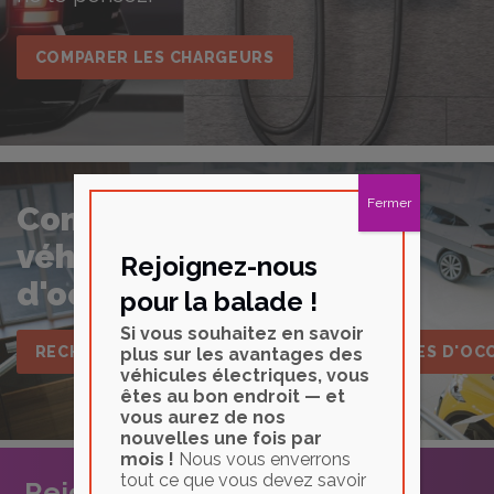
COMPARER LES CHARGEURS
Fermer
Comment acheter un
véhicule électrique
Rejoignez-nous
d'occasion.
pour la balade !
Si vous souhaitez en savoir
RECHERCHE SUR LES VÉHICULES ÉLECTRIQUES D'OC
plus sur les avantages des
véhicules électriques, vous
êtes au bon endroit — et
vous aurez de nos
nouvelles une fois par
mois !
Nous vous enverrons
tout ce que vous devez savoir
Rejoignez la dynamique des